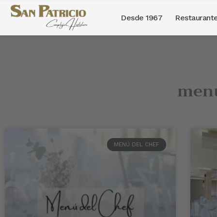
Desde 1967
Restaurant
Saltar
al
contenido
menú
MENÚ DEL CHEF