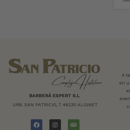
LEE
A t
en u
e
BARBERÁ ESPERT S.L
even
URB. SAN PATRICIO, 7 46230 ALGINET
c