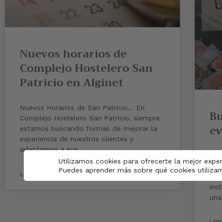
Nuevos horarios de
Complejo Hostelero San
Patricio en Alginet
Nuevos Horarios de San Patricio… En
Bu
Complejo Hostelero San Patricio, siempre
e
estamos buscando formas de mejorar la
experiencia de nuestros clientes y
adaptarnos a sus
En 
Utilizamos cookies para ofrecerte la mejor expe
ent
Puedes aprender más sobre qué cookies utilizam
LEER MÁS »
opo
ino
una