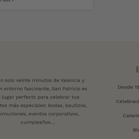
R MÁS »
an solo veinte minutos de Valencia y
Desde 1
n entorno fascinante, San Patricio es
l lugar perfecto para celebrar tus
Celebrac
tos más especiales: bodas, bautizos,
omuniones, eventos corporativos,
Cateri
cumpleaños…
Bl