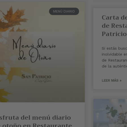
MENÚ DIARIO
Carta de
de Rest
Patricio
Si estás busc
inolvidable e
de Restaurant
de la autént
LEER MÁS »
sfruta del menú diario
 otoño en Restaurante