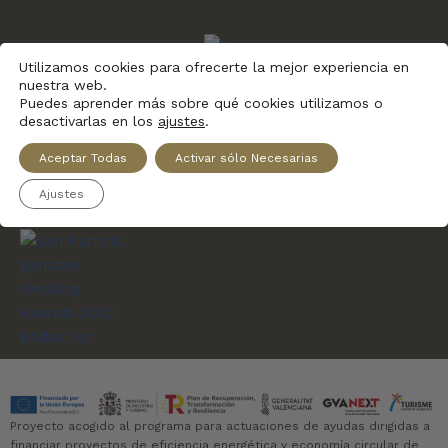
2022
Utilizamos cookies para ofrecerte la mejor experiencia en
nuestra web.
San Patricio
Puedes aprender más sobre qué cookies utilizamos o
desactivarlas en los
ajustes
.
Aceptar Todas
Activar sólo Necesarias
Restaurant Guru
Ajustes
Proyecto acogido al programa para actuaciones de ayudas dirigidas a
financiar proyectos de eficiencia energética y economía circular de