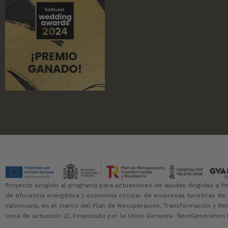
Proyecto acogido al programa para actuaciones de ayudas dirigidas a fi
de eficiencia energética y economía circular de empresas turisticas de
Valenciana, en el marco del Plan de Recuperación, Transformación y Resil
línea de actuación 2), Financiado por la Unión Europea- NextGeneration 