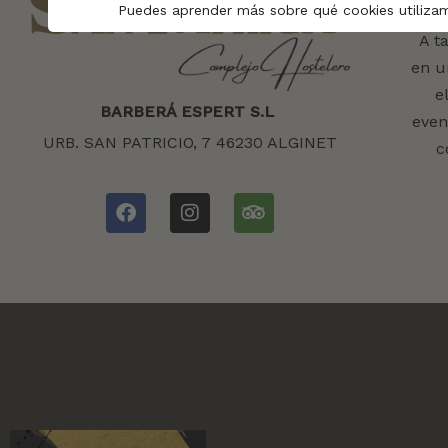
Puedes aprender más sobre qué cookies utilizam
A t
en u
e
BARBERÁ ESPERT S.L
even
URB. SAN PATRICIO, 7 46230 ALGINET
c