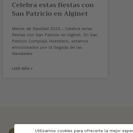
Celebra estas fiestas con
San Patricio en Alginet
Menús de Navidad 2023… Celebra estas
fiestas con San Patricio en Alginet. En San
Patricio Complejo Hostelero, estamos
emocionados por la llegada de las
Navidades
LEER MÁS »
Utilizamos cookies para ofrecerte la mejor expe