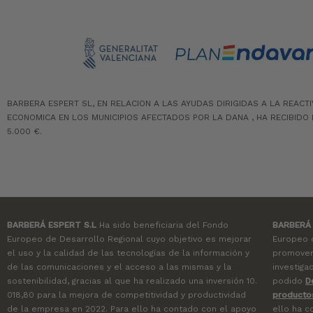
BARBERA ESPERT SL, EN RELACION A LAS AYUDAS DIRIGIDAS A LA REACT
ECONOMICA EN LOS MUNICIPIOS AFECTADOS POR LA DANA , HA RECIBIDO 
5.000 €.
BARBERÁ ESPERT S.L
Ha sido beneficiaria del Fondo
BARBERÁ 
Europeo de Desarrollo Regional cuyo objetivo es mejorar
Europeo d
el uso y la calidad de las tecnologías de la información y
promover 
de las comunicaciones y el acceso a las mismas y la
investiga
sostenibilidad, gracias al que ha realizado una inversión 10.
podido
D
018,80 para la mejora de competitividad y productividad
producto
de la empresa en 2022. Para ello ha contado con el apoyo
ello ha 