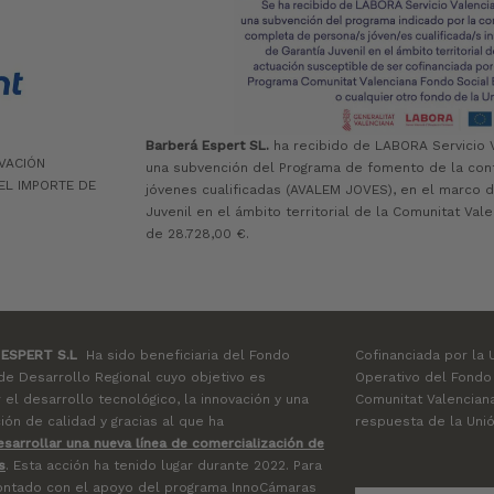
Barberá Espert SL.
ha recibido de LABORA Servicio 
IVACIÓN
una subvención del Programa de fomento de la cont
EL IMPORTE DE
jóvenes cualificadas (AVALEM JOVES), en el marco d
Juvenil en el ámbito territorial de la Comunitat Val
de 28.728,00 €.
ESPERT S.L
Ha sido beneficiaria del Fondo
Cofinanciada por la 
e Desarrollo Regional cuyo objetivo es
Operativo del Fondo
el desarrollo tecnológico, la innovación y una
Comunitat Valencian
ción de calidad y gracias al que ha
respuesta de la Uni
esarrollar una nueva línea de comercialización de
s
. Esta acción ha tenido lugar durante 2022. Para
contado con el apoyo del programa InnoCámaras