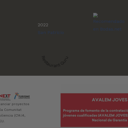
2022
San Patricio
Restaurant Guru
nanciar proyectos
 la Comunitat
iencia (C14.I4,
EU.