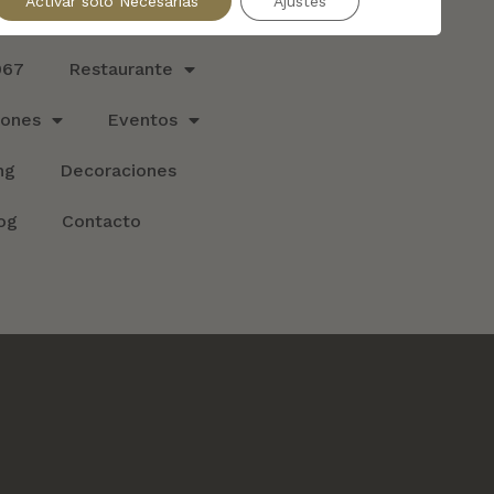
Explorar
Activar sólo Necesarias
Ajustes
967
Restaurante
iones
Eventos
ng
Decoraciones
og
Contacto