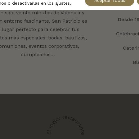
Aceptar Todas
os o desactivarlas en los
ajustes
.
an solo veinte minutos de Valencia y
Desde 1
n entorno fascinante, San Patricio es
l lugar perfecto para celebrar tus
Celebrac
tos más especiales: bodas, bautizos,
omuniones, eventos corporativos,
Cateri
cumpleaños…
Bl
El mejor restaurante