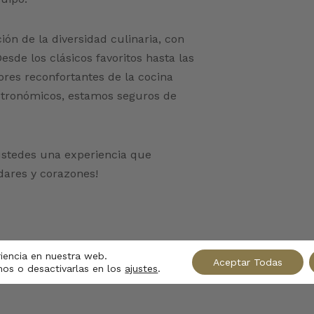
ón de la diversidad culinaria, con
esde los clásicos favoritos hasta las
ores reconfortantes de la cocina
astronómicos, estamos seguros de
ustedes una experiencia que
ares y corazones!
riencia en nuestra web.
Aceptar Todas
os o desactivarlas en los
ajustes
.