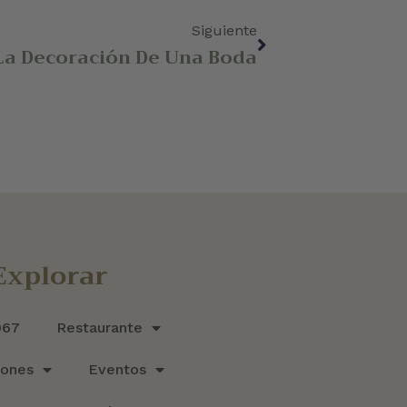
Siguiente
 La Decoración De Una Boda
Explorar
967
Restaurante
iones
Eventos