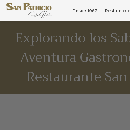
Desde 1967
Restaurant
Saltar
al
Explorando los Sa
contenido
Aventura Gastron
Restaurante San 