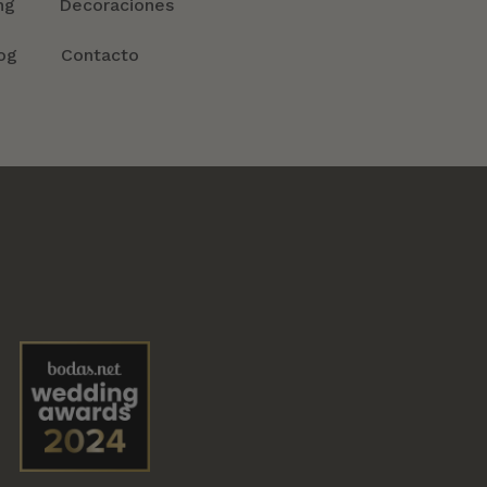
ng
Decoraciones
og
Contacto