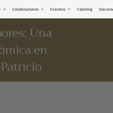
e
Celebraciones
Eventos
Catering
Decora
bores: Una
ómica en
Patricio