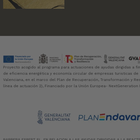
Proyecto acogido al programa para actuaciones de ayudas dirigidas a fi
de eficiencia energética y economía circular de empresas turisticas de
Valenciana, en el marco del Plan de Recuperación, Transformación y Resil
línea de actuación 2), Financiado por la Unión Europea- NextGeneration 
BARBERA ESPERT SL, EN RELACION A LAS AYUDAS DIRIGIDAS A LA REACT