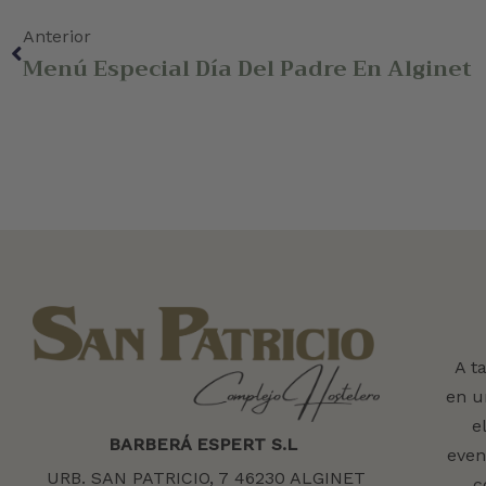
Anterior
Menú Especial Día Del Padre En Alginet
A t
en u
e
BARBERÁ ESPERT S.L
even
URB. SAN PATRICIO, 7 46230 ALGINET
c