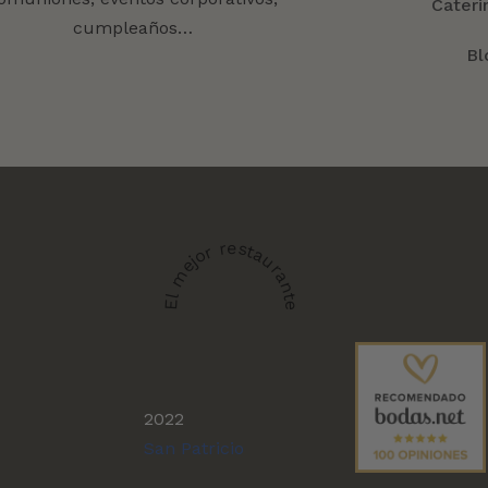
Cateri
cumpleaños…
Bl
El mejor restaurante
2022
San Patricio