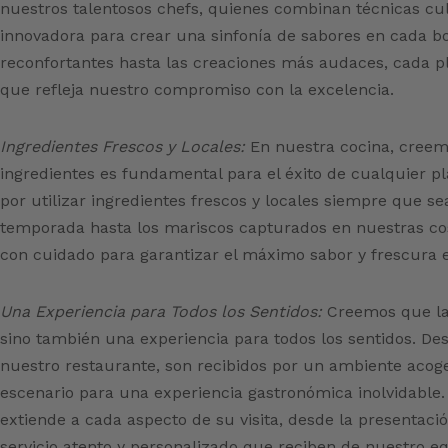
nuestros talentosos chefs, quienes combinan técnicas culi
innovadora para crear una sinfonía de sabores en cada bo
reconfortantes hasta las creaciones más audaces, cada p
que refleja nuestro compromiso con la excelencia.
Ingredientes Frescos y Locales:
En nuestra cocina, creemo
ingredientes es fundamental para el éxito de cualquier p
por utilizar ingredientes frescos y locales siempre que s
temporada hasta los mariscos capturados en nuestras cos
con cuidado para garantizar el máximo sabor y frescura e
Una Experiencia para Todos los Sentidos:
Creemos que la 
sino también una experiencia para todos los sentidos. D
nuestro restaurante, son recibidos por un ambiente acog
escenario para una experiencia gastronómica inolvidable. 
extiende a cada aspecto de su visita, desde la presentaci
servicio atento y personalizado que reciben de nuestro eq