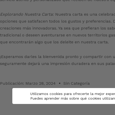
Explorando Nuestra Carta:
Nuestra carta es una celebraci
opciones que satisfacen todos los gustos y preferencias. D
creaciones más innovadoras. Ya sea que prefieran los sab
tradicional o deseen aventurarse en nuevos territorios g
que encontrarán algo que los deleite en nuestra carta.
¡Esperamos darles la bienvenida pronto y compartir con 
seguramente dejará una impresión duradera en sus palad
Publicación:
Marzo 28, 2024
Sin Categoría
Utilizamos cookies para ofrecerte la mejor expe
Puedes aprender más sobre qué cookies utilizam