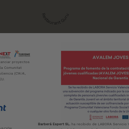
Restaurant Guru
nanciar proyectos
 la Comunitat
iencia (C14.I4,
EU.
Barberá Espert SL.
ha recibido de LABORA Servicio 
IVACIÓN