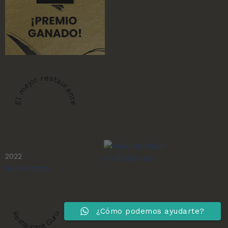
El mejor restaurante
2022
San Patricio
¿Cómo podemos ayudarte?
Restaurant Guru