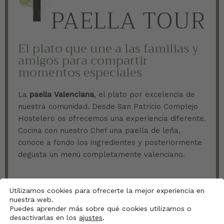
PAELLA TOUR
El plato que une a las familias y
amigos para compartir
momentos especiales
La
paella Valenciana
, el plato por excelencia de
nuestra comunidad. Desde San Patricio Complejo
Hostelero os ofrecemos una experiencia diferente.
Cocina con nuestro Chef una paella de leña,
conoce a fondo los ingredientes y posteriormente
degusta un menú completamente valenciano.
Utilizamos cookies para ofrecerte la mejor experiencia en
Saber más
nuestra web.
Puedes aprender más sobre qué cookies utilizamos o
desactivarlas en los
ajustes
.